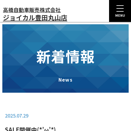
高橋自動車販売株式会社
ジョイカル豊田丸山店
MENU
新着情報
News
2025.07.29
SALE開催中(*’ω’*)