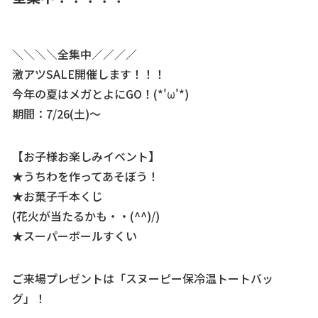
＼＼＼＼全集中／／／／
激アツSALE開催します！！！
今年の夏はメガとよにGO！(*'ω'*)
期間：7/26(土)～
【お子様お楽しみイベント】
★うちわを作ってあそぼう！
★お菓子千本くじ
(花火が当たるかも・・(^^)/)
★スーパーボールすくい
ご来場プレゼントは「スヌーピー保冷温トートバッ
グ」！